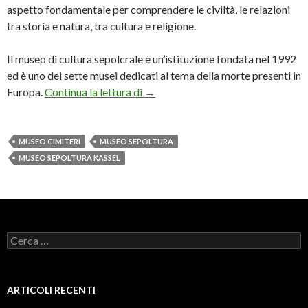
aspetto fondamentale per comprendere le civiltà, le relazioni
tra storia e natura, tra cultura e religione.
Il museo di cultura sepolcrale è un’istituzione fondata nel 1992
ed è uno dei sette musei dedicati al tema della morte presenti in
A Kassel il museo dedicato ai cimit
Europa.
Continua la lettura di
→
MUSEO CIMITERI
MUSEO SEPOLTURA
MUSEO SEPOLTURA KASSEL
Ricerca
per:
ARTICOLI RECENTI