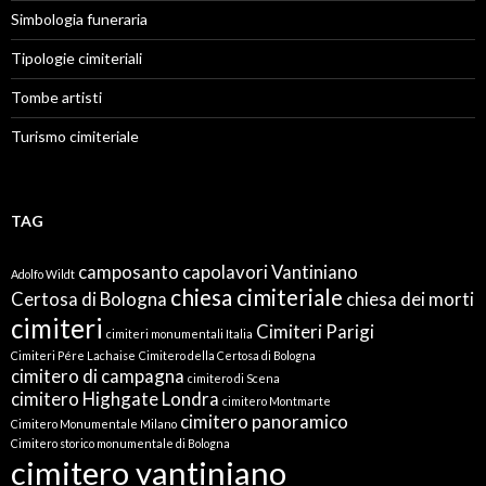
Simbologia funeraria
Tipologie cimiteriali
Tombe artisti
Turismo cimiteriale
TAG
camposanto
capolavori Vantiniano
Adolfo Wildt
chiesa cimiteriale
Certosa di Bologna
chiesa dei morti
cimiteri
Cimiteri Parigi
cimiteri monumentali Italia
Cimiteri Pére Lachaise
Cimitero della Certosa di Bologna
cimitero di campagna
cimitero di Scena
cimitero Highgate Londra
cimitero Montmarte
cimitero panoramico
Cimitero Monumentale Milano
Cimitero storico monumentale di Bologna
cimitero vantiniano