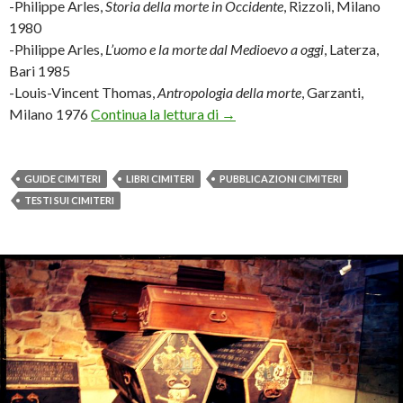
-Philippe Arles,
Storia della morte in Occidente
, Rizzoli, Milano
1980
-Philippe Arles,
L’uomo e la morte dal Medioevo a oggi
, Laterza,
Bari 1985
-Louis-Vincent Thomas,
Antropologia della morte
, Garzanti,
Cimiteri: breve bibliografia r
Milano 1976
Continua la lettura di
→
GUIDE CIMITERI
LIBRI CIMITERI
PUBBLICAZIONI CIMITERI
TESTI SUI CIMITERI