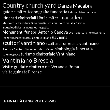
Country church yard
Danza Macabra
guide cimiteri
iconografia funeraria
Indirizzo Pére Lachaise
mausoleo
itinerari cimiteriali
Libri cimiteri
Mausoleo dell’arciduca Giovanni d’Austria
mausoleo di Galla Placidia
mausoleo di Scena
mausoleo neogotico
Monumenti funebri Antonio Canova
Orari apertura Pére Lachaise
Ravenna
Progetto Cimitero Monumentale Milano
scultori vantiniano
scultura funeraria vantiniano
simbologia funeraria
Sculture Cimitero Monumentale di Milano
turismo cimiteriale
Vantiniano
stile neogotico
Vantiniano Brescia
Visite guidate cimitero del Verano a Roma
visite guidate Firenze
LE FINALITÀ DI NECROTURISMO