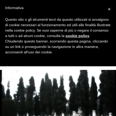
Informativa
×
Questo sito o gli strumenti terzi da questo utilizzati si avvalgono
di cookie necessari al funzionamento ed utili alle finalità illustrate
Cerca
Necroturismo
nella cookie policy. Se vuoi saperne di più o negare il consenso
VAI
a tutti o ad alcuni cookie, consulta la
cookie policy
.
MENU
AL
Chiudendo questo banner, scorrendo questa pagina, cliccando
PRINCI
CONTENUTO
su un link o proseguendo la navigazione in altra maniera,
Archivi categoria: Libri e cimiteri
acconsenti all’uso dei cookie.